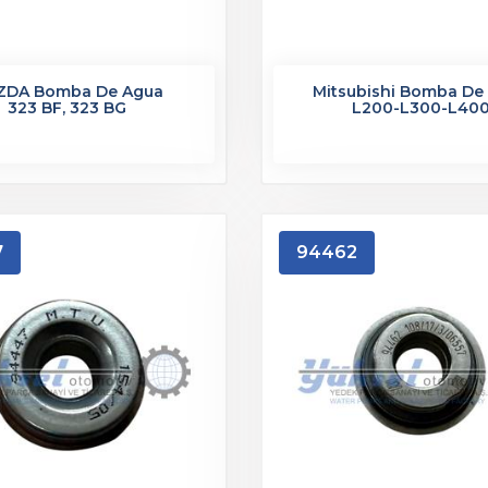
ZDA Bomba De Agua
Mitsubishi Bomba De
323 BF, 323 BG
L200-L300-L40
7
94462