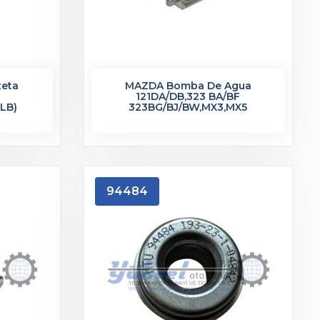
zeta
MAZDA Bomba De Agua
121DA/DB,323 BA/BF
 LB)
323BG/BJ/BW,MX3,MX5
94484