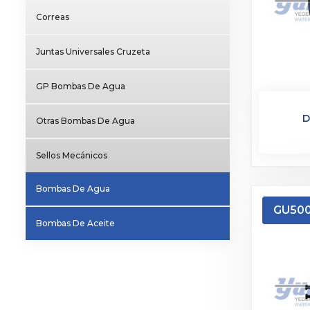
Correas
Juntas Universales Cruzeta
GP Bombas De Agua
D
Otras Bombas De Agua
Sellos Mecánicos
Bombas De Agua
GU50
Bombas De Aceite