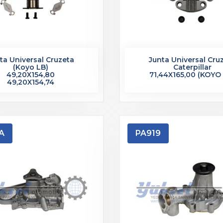
ta Universal Cruzeta
Junta Universal Cru
(Koyo LB)
Caterpillar
49,20X154,80
71,44X165,00 (KOYO
49,20X154,74
A
PA919