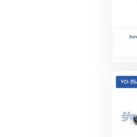
Jun
YO-35