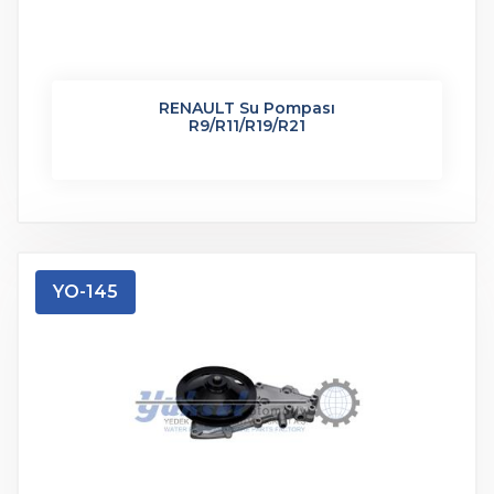
RENAULT Su Pompası
R9/R11/R19/R21
YO-145