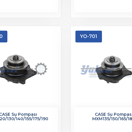
0
YO-701
CASE Su Pompası
CASE Su Pompas
0/130/140/155/175/190
MXM135/150/165/1