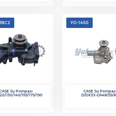
1BC2
YO-1450
CASE Su Pompası
CASE Su Pompas
0/130/140/155/175/190
D/DX33-DX48/55/