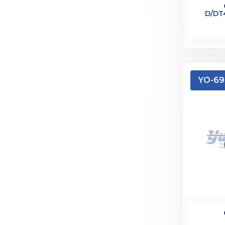
D/DT
YO-69