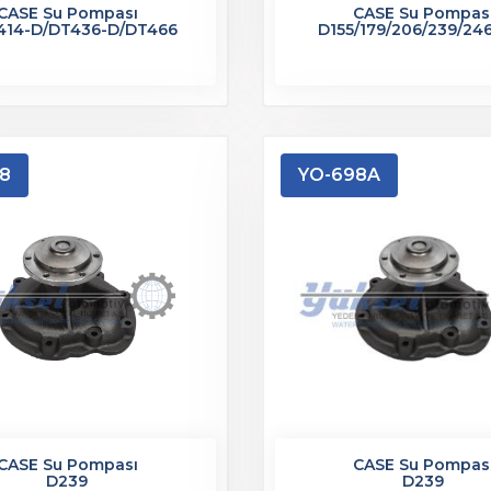
CASE Su Pompası
CASE Su Pompas
414-D/DT436-D/DT466
D155/179/206/239/24
8
YO-698A
CASE Su Pompası
CASE Su Pompas
D239
D239