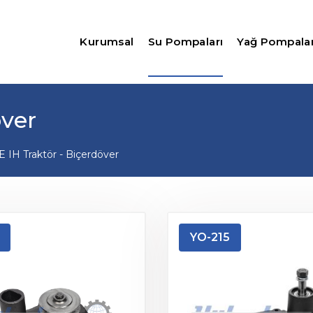
Kurumsal
Su Pompaları
Yağ Pompalar
över
 IH Traktör - Biçerdöver
YO-215