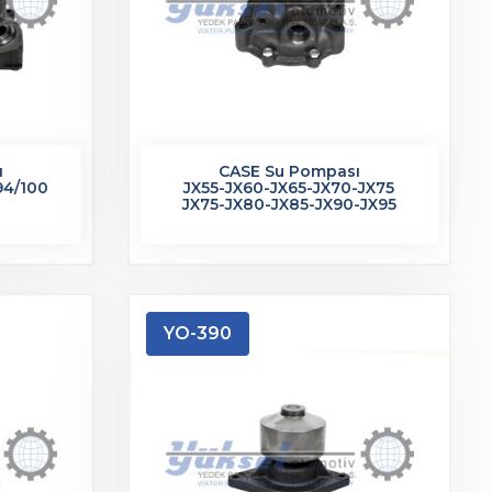
ı
CASE Su Pompası
94/100
JX55-JX60-JX65-JX70-JX75
JX75-JX80-JX85-JX90-JX95
YO-390