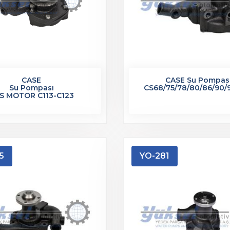
CASE
CASE Su Pompas
Su Pompası
CS68/75/78/80/86/90/
S MOTOR C113-C123
5
YO-281