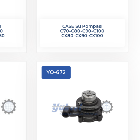
ı
CASE Su Pompası
50
C70-C80-C90-C100
50
CX80-CX90-CX100
YO-672