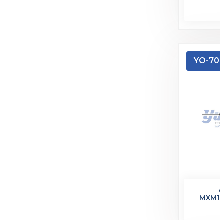
YO-70
MXM12