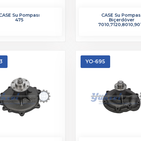
CASE Su Pompası
CASE Su Pompas
475
Biçerdöver
7010,7120,8010,90
3
YO-695