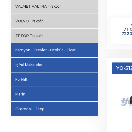
VALMET VALTRA Traktör
VOLVO Traktör
711
7220
ZETOR Traktör
Kamyon - Treyler - Otobüs - Ticari
İş Yol Makineleri
YO-51
Forklift
Marin
Otomobil - Jeep