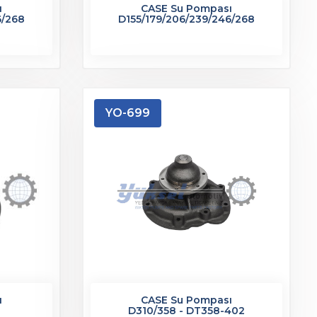
ı
CASE Su Pompası
6/268
D155/179/206/239/246/268
YO-699
ı
CASE Su Pompası
D310/358 - DT358-402