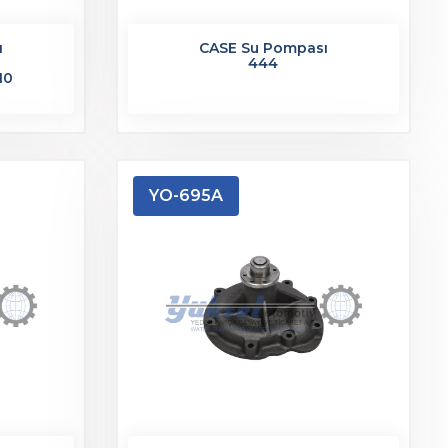
ı
CASE Su Pompası
444
10
YO-695A