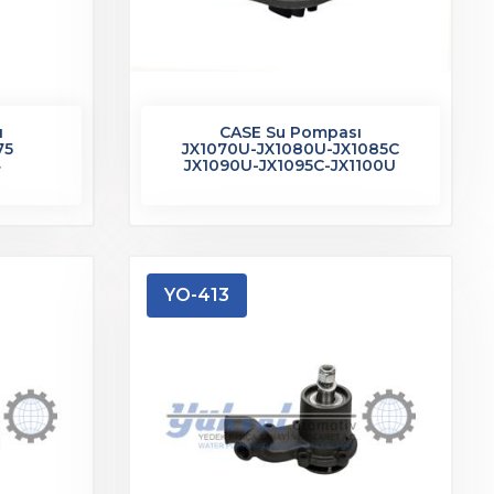
ı
CASE Su Pompası
75
JX1070U-JX1080U-JX1085C
4
JX1090U-JX1095C-JX1100U
YO-413