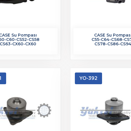
CASE Su Pompası
CASE Su Pompas
50-C60-CS52-CS58
C55-C64-CS68-CS
CS63-CX60-CX60
CS78-CS86-CS9
1
YO-392