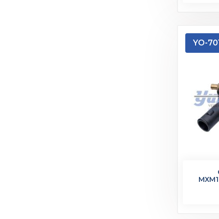
YO-70
MXM12