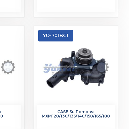
YO-701BC1
ı
CASE Su Pompası
80
MXM120/130/135/140/150/165/180