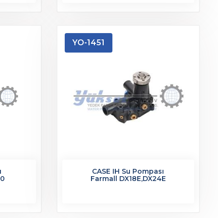
YO-1451
ı
CASE IH Su Pompası
60
Farmall DX18E,DX24E