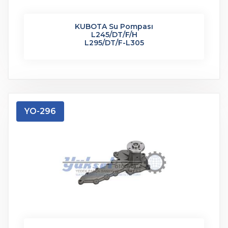
KUBOTA Su Pompası
L245/DT/F/H
L295/DT/F-L305
YO-296