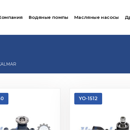
Компания
Водяные помпы
Масляные насосы
Д
ALMAR
60
YO-1512