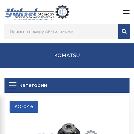
KOMATSU
категории
YO-046