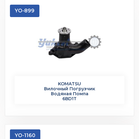
YO-899
KOMATSU
Вилочный Погрузчик
Водяная Помпа
6BD1T
YO-1160