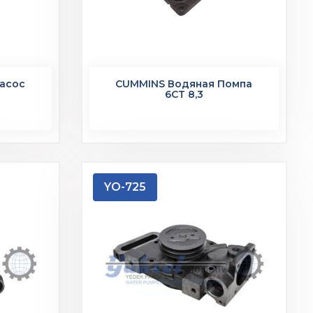
асос
CUMMINS Водяная Помпа
6CT 8,3
YO-725