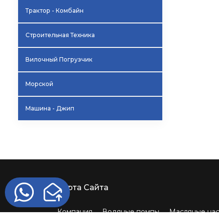
Трактор - Комбайн
Строительная Техника
Вилочный Погрузчик
Морской
Машина - Джип
Карта Сайта
Компания
Водяные помпы
Масляные на