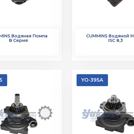
MINS Водяная Помпа
CUMMINS Водяной Н
B Серия
ISC 8,3
5
YO-395A