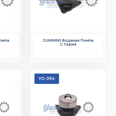
омпа
CUMMINS Водяная Помпа
C Серия
YO-394