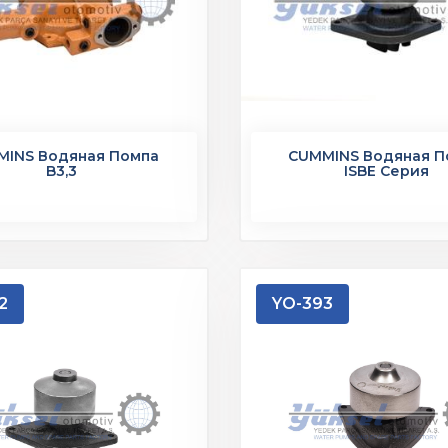
MINS Водяная Помпа
CUMMINS Водяная П
B3,3
ISBE Серия
2
YO-393