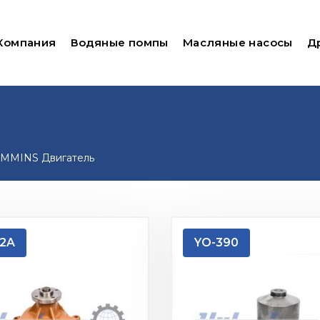
Компания
Водяные помпы
Масляные насосы
Д
MMINS Двигатель
2A
YO-390