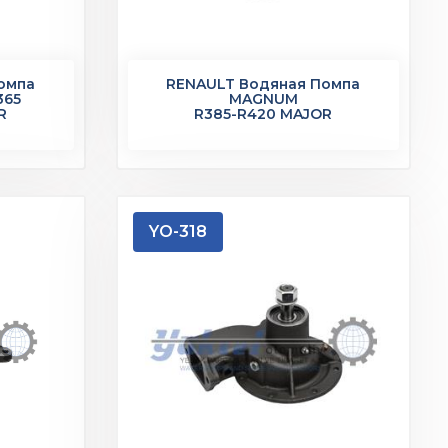
омпа
RENAULT Водяная Помпа
365
MAGNUM
R
R385-R420 MAJOR
YO-318