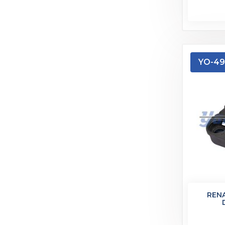
YO-49
REN