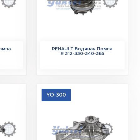
омпа
RENAULT Водяная Помпа
R 312-330-340-365
YO-300