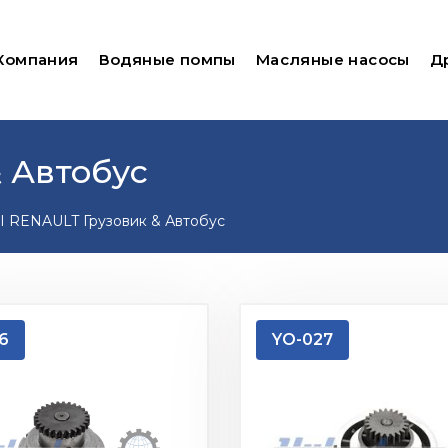
Компания
Водяные помпы
Масляные насосы
Д
 Автобус
 RENAULT Грузовик & Автобус
6
YO-027