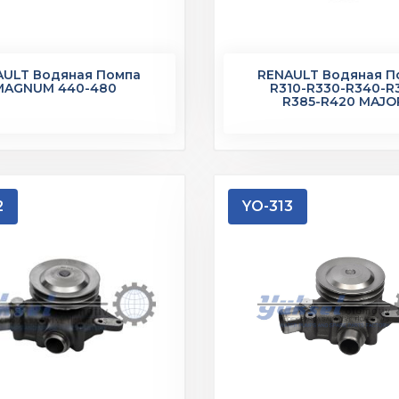
AULT Водяная Помпа
RENAULT Водяная П
MAGNUM 440-480
R310-R330-R340-R
R385-R420 MAJO
2
YO-313