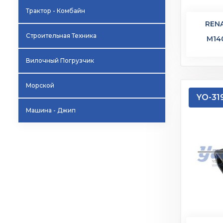
Трактор - Комбайн
REN
Строительная Техника
M140
Вилочный Погрузчик
Морской
YO-31
Машина - Джип