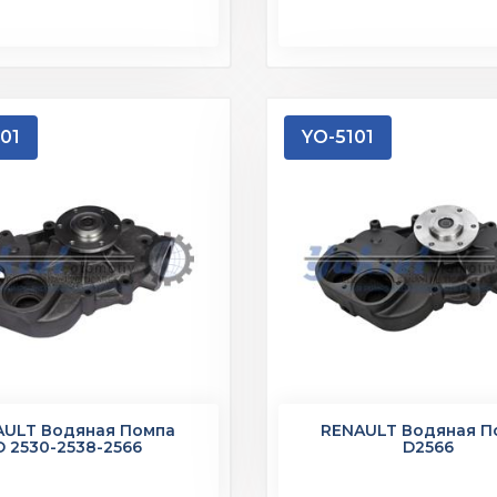
01
YO-5101
AULT Водяная Помпа
RENAULT Водяная П
D 2530-2538-2566
D2566