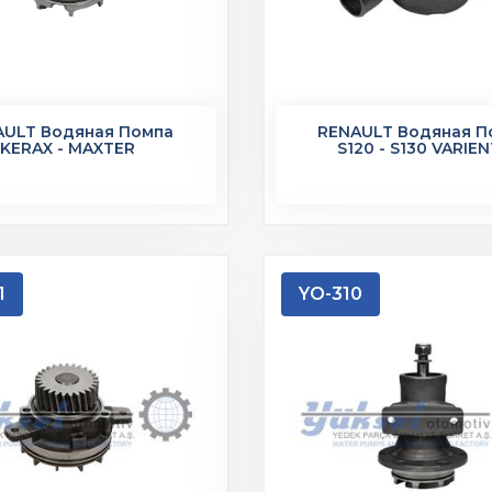
AULT Водяная Помпа
RENAULT Водяная П
KERAX - MAXTER
S120 - S130 VARIE
1
YO-310