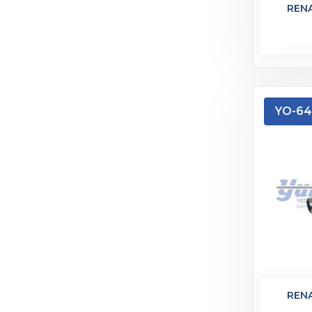
REN
YO-6
REN