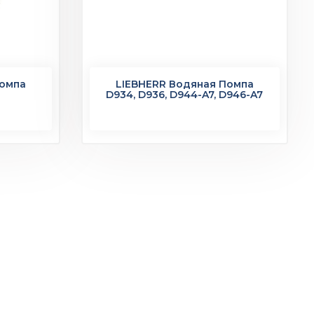
Помпа
LIEBHERR Водяная Помпа
D934, D936, D944-A7, D946-A7