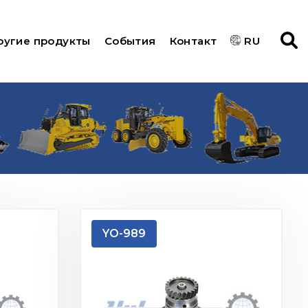
ругие продукты
События
Контакт
RU
YO-989