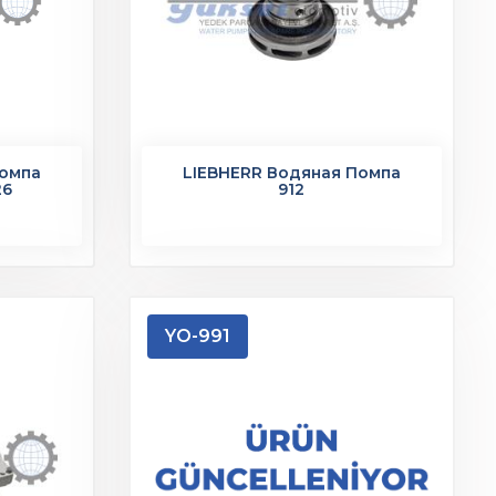
Помпа
LIEBHERR Водяная Помпа
26
912
YO-991