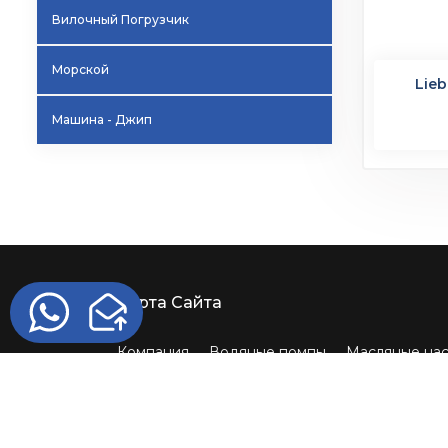
Вилочный Погрузчик
Морской
Lie
Машина - Джип
Карта Сайта
Компания
Водяные помпы
Масляные на
Авторские права © 2023 Yüksel Automoti