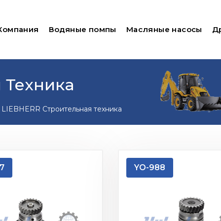
Компания
Водяные помпы
Масляные насосы
Д
 Техника
LIEBHERR Строительная техника
7
YO-988