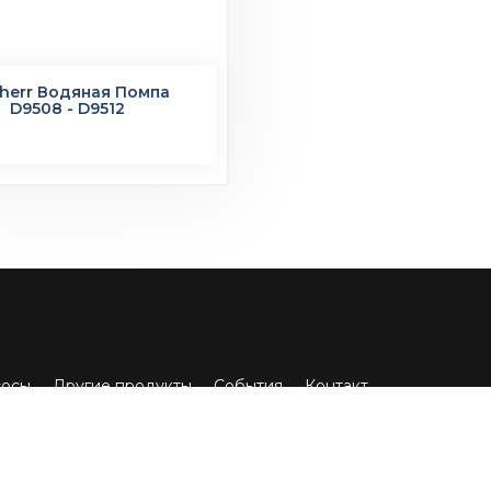
bherr Водяная Помпа
D9508 - D9512
сосы
Другие продукты
События
Контакт
ve