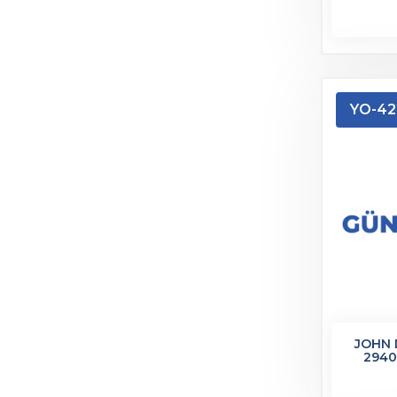
YO-42
JOHN 
2940