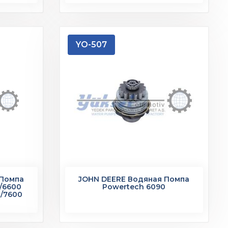
YO-507
 Помпа
JOHN DEERE Водяная Помпа
/6600
Powertech 6090
0/7600