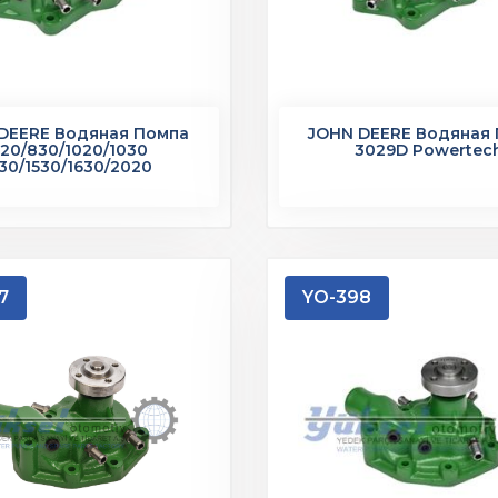
DEERE Водяная Помпа
JOHN DEERE Водяная
20/830/1020/1030
3029D Powertec
130/1530/1630/2020
7
YO-398