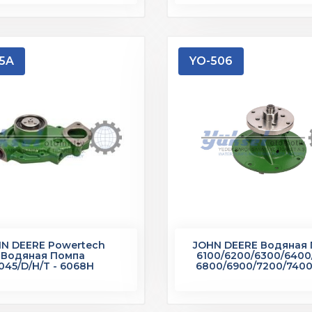
5A
YO-506
N DEERE Powertech
JOHN DEERE Водяная
Водяная Помпа
6100/6200/6300/6400
045/D/H/T - 6068H
6800/6900/7200/740