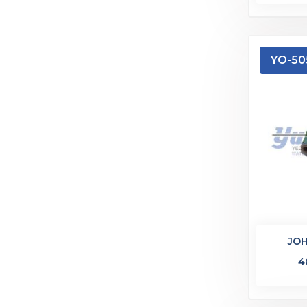
YO-50
JOH
4