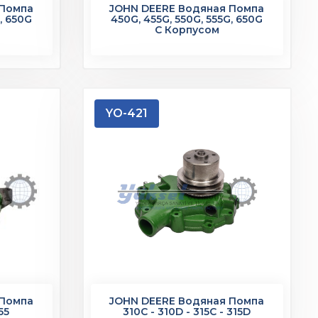
 Помпа
JOHN DEERE Водяная Помпа
, 650G
450G, 455G, 550G, 555G, 650G
С Корпусом
YO-421
 Помпа
JOHN DEERE Водяная Помпа
55
310C - 310D - 315C - 315D