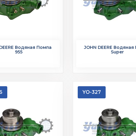
DEERE Водяная Помпа
JOHN DEERE Водяная
955
Super
6
YO-327