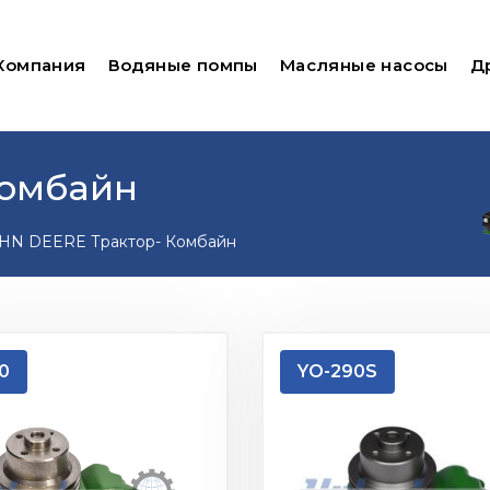
Компания
Водяные помпы
Масляные насосы
Д
Комбайн
HN DEERE Трактор- Комбайн
0
YO-290S