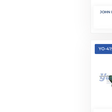
JOHN 
YO-41