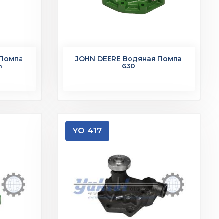
 Помпа
JOHN DEERE Водяная Помпа
h
630
YO-417