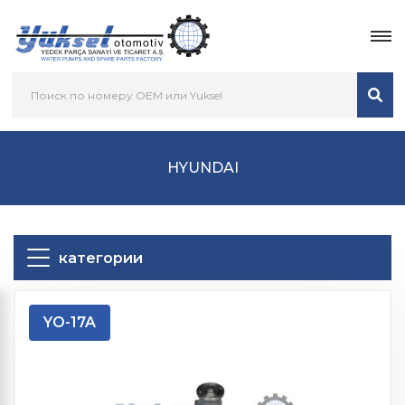
HYUNDAI
категории
YO-17A